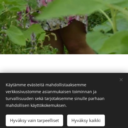
Teologiaa ilolla,
Käytämme evästeitä mahdollistaaksemme
verkkosivustomme asianmukaisen toiminnan ja
turvallisuuden sekä tarjotaksemme sinulle parhaan
inhimillisyydellä ja
mahdollisen käyttökokemuksen.
Hyväksy vain tarpeelliset
Hyväksy kaikki
ammattitaidolla